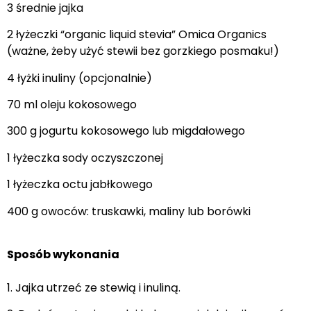
3 średnie jajka
2 łyżeczki “organic liquid stevia” Omica Organics
(ważne, żeby użyć stewii bez gorzkiego posmaku!)
4 łyżki inuliny (opcjonalnie)
70 ml oleju kokosowego
300 g jogurtu kokosowego lub migdałowego
1 łyżeczka sody oczyszczonej
1 łyżeczka octu jabłkowego
400 g owoców: truskawki, maliny lub borówki
Sposób wykonania
1. Jajka utrzeć ze stewią i inuliną.